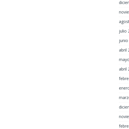
dici
novi
agos
julio
junio
abril
mayo
abril
febre
ener
marz
dici
novi
febre