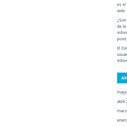
es el
web.
¿Son 
de la
Infor
posi
El De
usuar
Infor
AR
mayo
abril
marz
ener