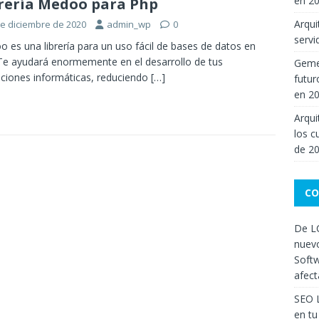
en 2
rería Medoo para Php
Arqui
de diciembre de 2020
admin_wp
0
servi
 es una librería para un uso fácil de bases de datos en
Te ayudará enormemente en el desarrollo de tus
Gemel
aciones informáticas, reduciendo
[…]
futur
en 2
Arqui
los c
de 2
CO
De LC
nuevo
Softw
afect
SEO 
en tu