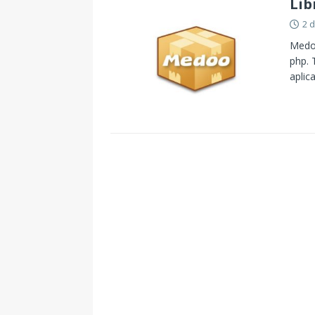
Lib
2 
Medoo
php. 
aplic