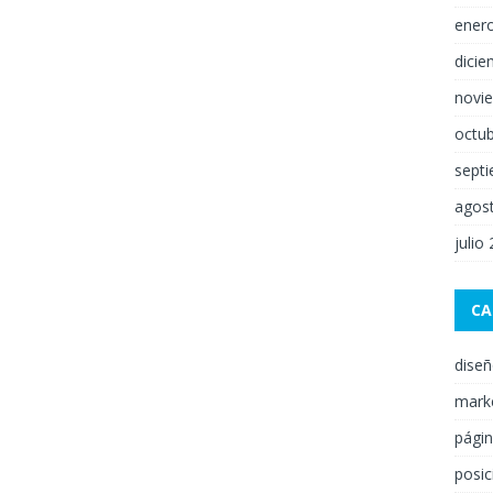
ener
dici
novi
octu
sept
agos
julio
CA
dise
mark
pági
posi