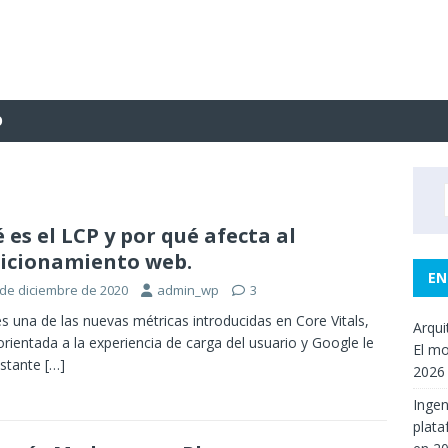
O
 es el LCP y por qué afecta al
icionamiento web.
EN
 de diciembre de 2020
admin_wp
3
s una de las nuevas métricas introducidas en Core Vitals,
Arqui
orientada a la experiencia de carga del usuario y Google le
El mo
astante
[…]
2026
Ingen
plata