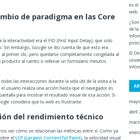
es el
web.
cambio de paradigma en las Core
¿Son 
de la
Infor
 interactividad era el FID (First Input Delay), que solo
posi
io. Sin embargo, Google se dio cuenta de que esto era
El De
o al primer clic, pero quedarse completamente congelada al
usuar
 producto al carrito o rellenar un formulario minutos
Infor
e
todas
las interacciones durante la vida útil de la visita a la
AR
el usuario realiza una acción hasta que el navegador es
pantalla para mostrar el resultado visual de esa acción. Si
mayo
ogle considera que tu web es frustrante.
abril
ción del rendimiento técnico
marz
s ver cómo se relacionan las métricas entre sí. Como ya
ener
sobre el
LCP (Largest Contentful Paint)
, la velocidad visual