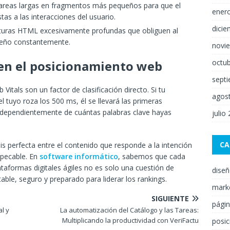
 tareas largas en fragmentos más pequeños para que el
ener
as a las interacciones del usuario.
dici
cturas HTML excesivamente profundas que obliguen al
diseño constantemente.
novi
octu
en el posicionamiento web
sept
itals son un factor de clasificación directo. Si tu
agos
l tuyo roza los 500 ms, él se llevará las primeras
independientemente de cuántas palabras clave hayas
julio
CA
is perfecta entre el contenido que responde a la intención
mpecable. En
software informático
, sabemos que cada
taformas digitales ágiles no es solo una cuestión de
dise
table, seguro y preparado para liderar los rankings.
mark
SIGUIENTE
pági
l y
La automatización del Catálogo y las Tareas:
Multiplicando la productividad con VeriFactu
posi