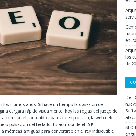
en 2
Arqui
servi
Gemel
futur
en 2
Arqui
los c
de 2
CO
De LC
nuevo
 los últimos años. Si hace un tiempo la obsesión de
Softw
ina cargara rápido visualmente, hoy las reglas del juego de
afect
a con que el contenido aparezca en pantalla; la web debe
e o pulsación del teclado. Es aquí donde el
INP
SEO 
 métricas antiguas para convertirse en el rey indiscutible
en tu