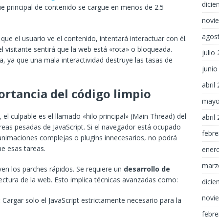
dici
que principal de contenido se cargue en menos de 2.5
novi
agos
que el usuario ve el contenido, intentará interactuar con él.
el visitante sentirá que la web está «rota» o bloqueada.
julio
, ya que una mala interactividad destruye las tasas de
junio
abril
portancia del código limpio
mayo
 el culpable es el llamado «hilo principal» (Main Thread) del
abril
eas pesadas de JavaScript. Si el navegador está ocupado
febre
 animaciones complejas o plugins innecesarios, no podrá
ne esas tareas.
ener
marz
rven los parches rápidos. Se requiere un
desarrollo de
tectura de la web. Esto implica técnicas avanzadas como:
dici
novi
:
Cargar solo el JavaScript estrictamente necesario para la
febre