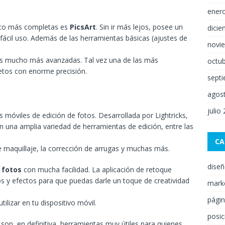
ener
fico más completas es
PicsArt
. Sin ir más lejos, posee un
dici
ácil uso. Además de las herramientas básicas (ajustes de
novi
tras mucho más avanzadas. Tal vez una de las más
octu
jetos con enorme precisión.
sept
agos
julio
 móviles de edición de fotos. Desarrollada por Lightricks,
n una amplia variedad de herramientas de edición, entre las
CA
de maquillaje, la corrección de arrugas y muchas más.
dise
 fotos
con mucha facilidad. La aplicación de retoque
ros y efectos para que puedas darle un toque de creatividad
mark
pági
ilizar en tu dispositivo móvil.
posi
son, en definitiva, herramientas muy útiles para quienes