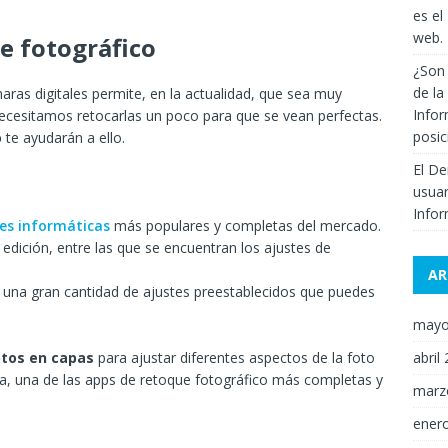
es el
web.
e fotográfico
¿Son 
de la
ras digitales permite, en la actualidad, que sea muy
Infor
necesitamos retocarlas un poco para que se vean perfectas.
posi
o
te ayudarán a ello.
El De
usuar
Infor
nes informáticas
más populares y completas del mercado.
dición, entre las que se encuentran los ajustes de
AR
on una gran cantidad de ajustes preestablecidos que puedes
mayo
abril
otos en capas
para ajustar diferentes aspectos de la foto
da, una de las apps de retoque fotográfico más completas y
marz
ener