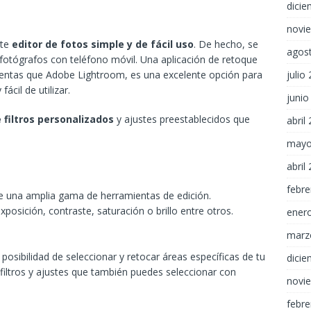
dici
novi
ste
editor de fotos simple y de fácil uso
. De hecho, se
agos
 fotógrafos con teléfono móvil. Una aplicación de retoque
julio
ientas que Adobe Lightroom, es una excelente opción para
ácil de utilizar.
junio
 filtros personalizados
y ajustes preestablecidos que
abril
mayo
abril
febre
ce una amplia gama de herramientas de edición.
posición, contraste, saturación o brillo entre otros.
ener
marz
osibilidad de seleccionar y retocar áreas específicas de tu
dici
filtros y ajustes que también puedes seleccionar con
novi
febre