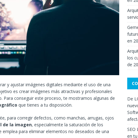
en 2
Arqui
servi
Gemel
futur
en 2
Arqui
los c
de 2
CO
rar y ajustar imágenes digitales mediante el uso de una
bjetivo es crear imágenes más atractivas y profesionales
rafo. Para conseguir este proceso, te mostramos algunas de
De LC
ográfico
que tienes a tu disposición.
nuevo
Softw
mente, para corregir defectos, como manchas, arrugas, ojos
afect
l de la imagen
, especialmente la saturación de los
SEO 
n se emplea para eliminar elementos no deseados de una
en tu