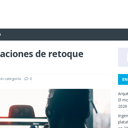
O
caciones de retoque
Sin categoría
0
EN
Arqui
El mo
2026
Ingen
plata